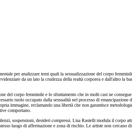
damentale per analizzare temi quali la sessualizzazione del corpo femminile
enziare da un lato la crudezza della realtà corporea e dall'altro la barrie
ne del corpo femminile e lo sfruttamento che in molti casi ne consegue. S
ecessario ruolo occupato dalla sessualità nel processo di emancipazione 
 propria immagine, reclamando una libertà che non garantisce metodologie
ettive comportano.
lenzi, sospensioni, desideri compressi. Lisa Rastelli modula il corpo attr
tesso luogo di affermazione e zona di rischio. Le artiste non cercano di 