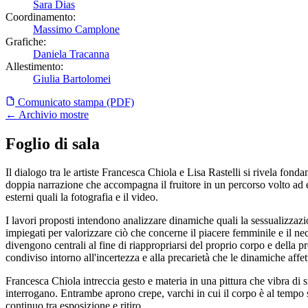
Sara Dias
Coordinamento:
Massimo Camplone
Grafiche:
Daniela Tracanna
Allestimento:
Giulia Bartolomei
Comunicato stampa (PDF)
← Archivio mostre
Foglio di sala
Il dialogo tra le artiste Francesca Chiola e Lisa Rastelli si rivela fon
doppia narrazione che accompagna il fruitore in un percorso volto ad evid
esterni quali la fotografia e il video.
I lavori proposti intendono analizzare dinamiche quali la sessualizzazio
impiegati per valorizzare ciò che concerne il piacere femminile e il n
divengono centrali al fine di riappropriarsi del proprio corpo e della
condiviso intorno all'incertezza e alla precarietà che le dinamiche aff
Francesca Chiola intreccia gesto e materia in una pittura che vibra di si
interrogano. Entrambe aprono crepe, varchi in cui il corpo è al tempo s
continuo tra esposizione e ritiro.