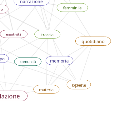
narrazione
femminile
e
traccia
emotività
quotidiano
po
memoria
comunità
opera
materia
lazione