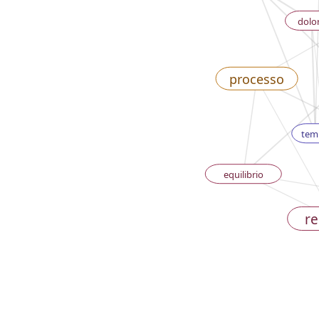
dolor
processo
tem
equilibrio
re