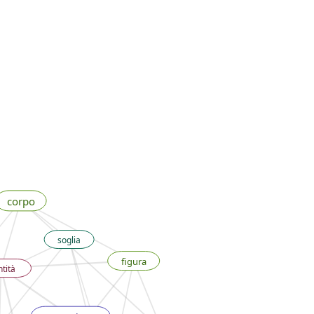
corpo
soglia
figura
ntità