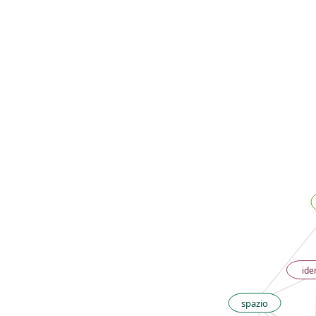
ide
spazio